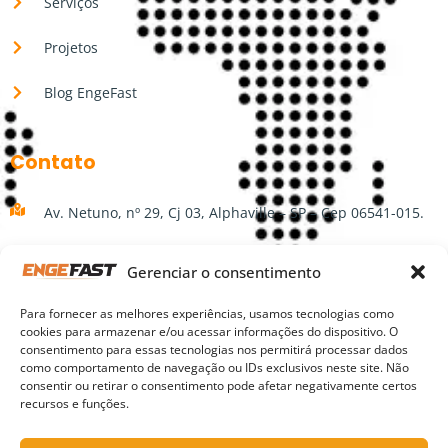
Serviços
Projetos
Blog EngeFast
Contato
Av. Netuno, nº 29, Cj 03, Alphaville – SP – Cep 06541-015.
(11) 3207-3724
Gerenciar o consentimento
(11) 99150-5000
Para fornecer as melhores experiências, usamos tecnologias como
cookies para armazenar e/ou acessar informações do dispositivo. O
engefast@engefast.com.br
consentimento para essas tecnologias nos permitirá processar dados
como comportamento de navegação ou IDs exclusivos neste site. Não
consentir ou retirar o consentimento pode afetar negativamente certos
Segunda a sexta-feira das 9h às 18h.
recursos e funções.