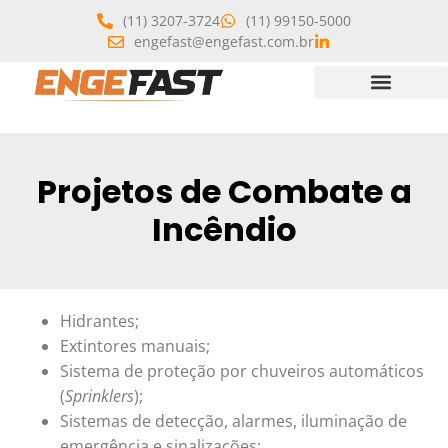
(11) 3207-3724
(11) 99150-5000
engefast@engefast.com.br
Projetos de Combate a
Incêndio
Hidrantes;
Extintores manuais;
Sistema de proteção por chuveiros
automáticos
(
Sprinklers
);
Sistemas de detecção, alarmes,
iluminação de
emergência e sinalizações;