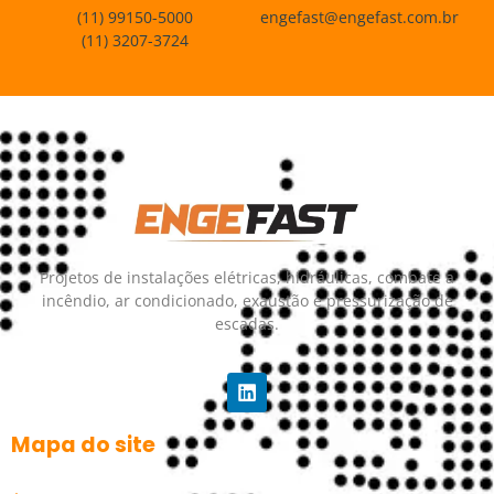
(11) 99150-5000
engefast@engefast.com.br
(11) 3207-3724
Projetos de instalações elétricas, hidráulicas, combate a
incêndio, ar condicionado, exaustão e pressurização de
escadas.
Mapa do site