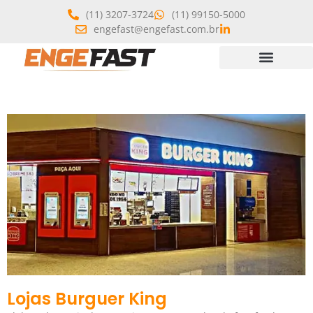
(11) 3207-3724
(11) 99150-5000
engefast@engefast.com.br
Lojas Burguer King